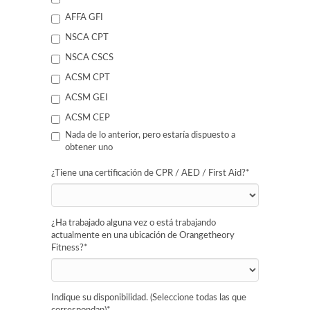
AFFA GFI
NSCA CPT
NSCA CSCS
ACSM CPT
ACSM GEI
ACSM CEP
Nada de lo anterior, pero estaría dispuesto a
obtener uno
¿Tiene una certificación de CPR / AED / First Aid?
*
¿Ha trabajado alguna vez o está trabajando
actualmente en una ubicación de Orangetheory
Fitness?
*
Indique su disponibilidad. (Seleccione todas las que